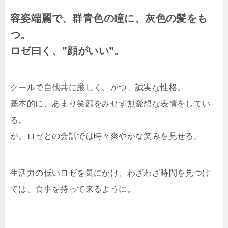
容姿端麗で、群青色の瞳に、灰色の髪をも
つ。
ロゼ曰く、”顔がいい”。
クールで自他共に厳しく、かつ、誠実な性格。
基本的に、あまり笑顔をみせず無愛想な表情をしてい
る。
が、ロゼとの会話では時々爽やかな笑みを見せる。
生活力の低いロゼを気にかけ、わざわざ時間を見つけ
ては、食事を持って来るように。