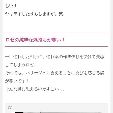
しい！
ヤキモキしたりもしますが。笑
ロゼの純粋な気持ちが尊い！
一目惚れした相手に、惚れ薬の作成依頼を受けて失恋
してしまうロゼ。
それでも、ハリージュに会えることに喜びを感じる姿
が尊いです！
そんな風に思えるのがすごい…。