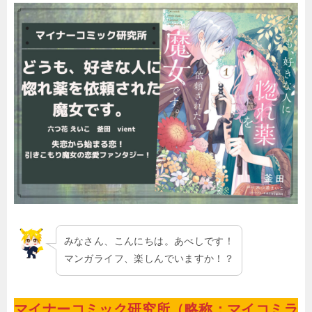
みなさん、こんにちは。あべしです！
マンガライフ、楽しんでいますか！？
マイナーコミック研究所（略称：マイコミラ