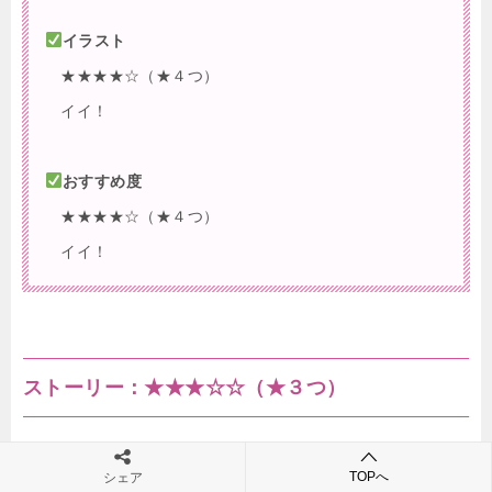
イラスト
★★★★☆（★４つ）
イイ！
おすすめ度
★★★★☆（★４つ）
イイ！
ストーリー：
★★★☆☆（★３つ）
ストーリーがわかりやすく、とても読みやす
TOPへ
シェア