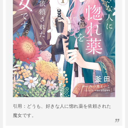
引用：どうも、好きな人に惚れ薬を依頼された
魔女です。