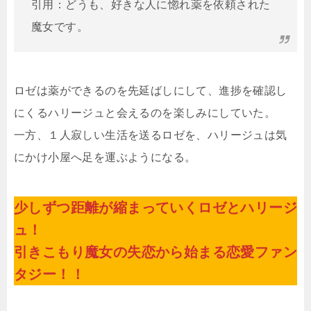
引用：どうも、好きな人に惚れ薬を依頼された
魔女です。
ロゼは薬ができるのを先延ばしにして、進捗を確認し
にくるハリージュと会えるのを楽しみにしていた。
一方、１人寂しい生活を送るロゼを、ハリージュは気
にかけ小屋へ足を運ぶようになる。
少しずつ距離が縮まっていくロゼとハリージ
ュ！
引きこもり魔女の失恋から始まる恋愛ファン
タジー！！