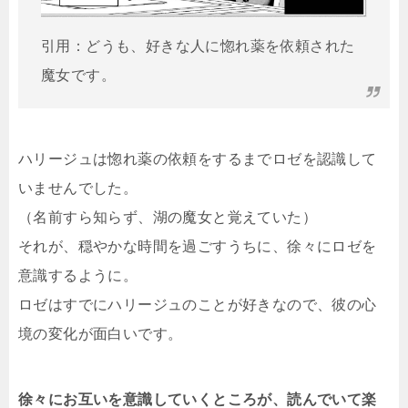
引用：どうも、好きな人に惚れ薬を依頼された
魔女です。
ハリージュは惚れ薬の依頼をするまでロゼを認識して
いませんでした。
（名前すら知らず、湖の魔女と覚えていた）
それが、穏やかな時間を過ごすうちに、徐々にロゼを
意識するように。
ロゼはすでにハリージュのことが好きなので、彼の心
境の変化が面白いです。
徐々にお互いを意識していくところが、読んでいて楽