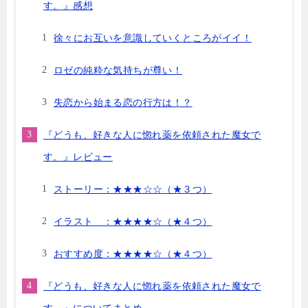
す。』感想
徐々にお互いを意識していくところがイイ！
ロゼの純粋な気持ちが尊い！
失恋から始まる恋の行方は！？
『どうも、好きな人に惚れ薬を依頼された魔女で
す。』レビュー
ストーリー：★★★☆☆（★３つ）
イラスト ：★★★★☆（★４つ）
おすすめ度：★★★★☆（★４つ）
『どうも、好きな人に惚れ薬を依頼された魔女で