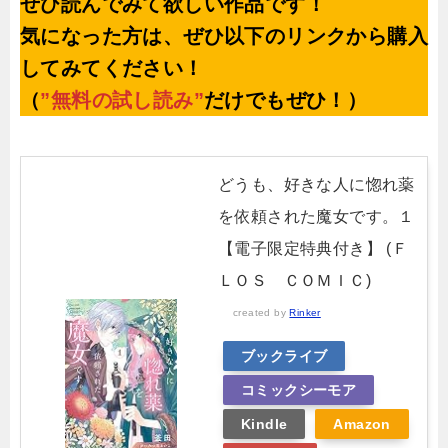
ぜひ読んでみて欲しい作品です！
気になった方は、ぜひ以下のリンクから購入
してみてください！
（
”無料の試し読み”
だけでもぜひ！）
どうも、好きな人に惚れ薬
を依頼された魔女です。１
【電子限定特典付き】 (Ｆ
ＬＯＳ ＣＯＭＩＣ)
created by
Rinker
ブックライブ
コミックシーモア
Kindle
Amazon