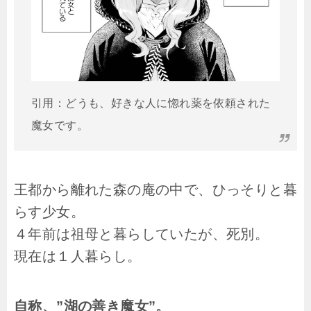
引用：どうも、好きな人に惚れ薬を依頼された
魔女です。
王都から離れた森の庵の中で、ひっそりと暮
らす少女。
４年前は祖母と暮らしていたが、死別。
現在は１人暮らし。
自称、”湖の善き魔女”。