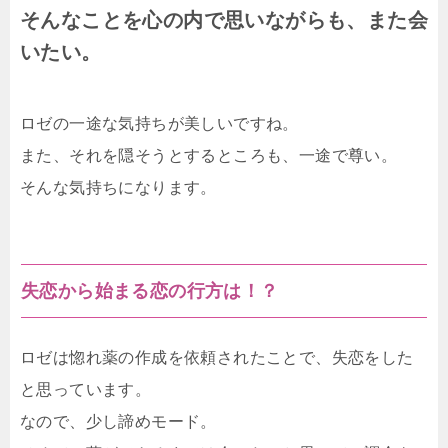
そんなことを心の内で思いながらも、また会
いたい。
ロゼの一途な気持ちが美しいですね。
また、それを隠そうとするところも、一途で尊い。
そんな気持ちになります。
失恋から始まる恋の行方は！？
ロゼは惚れ薬の作成を依頼されたことで、失恋をした
と思っています。
なので、少し諦めモード。