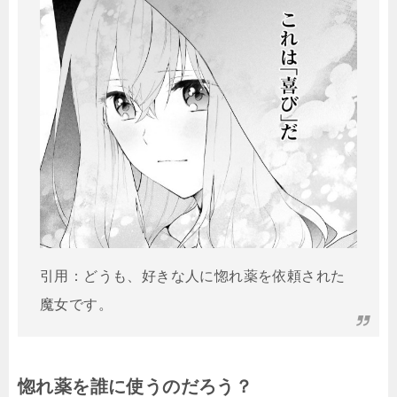
引用：どうも、好きな人に惚れ薬を依頼された
魔女です。
惚れ薬を誰に使うのだろう？