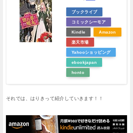
ブックライブ
コミックシーモア
Kindle
Amazon
楽天市場
Yahooショッピング
ebookjapan
honto
それでは、はりきって紹介していきます！！