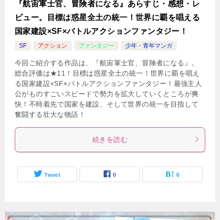
『航宙軍士官、冒険者になる』あらすじ・感想・レ
ビュー。目標は惑星全土の統一！世界に覇を唱える
国家建設×SF×バトルアクションファンタジー！
SF
アクション
ファンタジー
少年・青年マンガ
今回ご紹介する作品は、『航宙軍士官、冒険者になる』。
総合評価は★11！目標は惑星全土の統一！世界に覇を唱え
る国家建設×SF×バトルアクションファンタジー！最強主人
公がものすごいスピードで勢力を拡大していくところが爽
快！不時着先で国家を建設、そして世界の統一を目指して
奮闘する壮大な物語！
続きを読む
Tweet
0
0