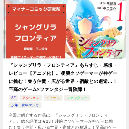
『シャングリラ・フロンティア』あらすじ・感想・
レビュー【アニメ化】。凄腕クソゲーマーが神ゲー
に挑む！集う仲間・広がる世界・宿敵との邂逅…！
至高のゲーム×ファンタジー冒険譚！
SF
アクション
イチオシ
ファンタジー
少年・青年マンガ
今回ご紹介する作品は、『シャングリラ・フロンティ
ア』。総合評価は★13！凄腕クソゲーマーが神ゲーに挑
む！集う仲間・広がる世界・宿敵との邂逅…！至高のゲー