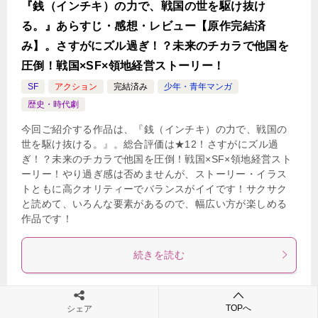
『銭（インチキ）の力で、戦国の世を駆け抜け
る。』あらすじ・感想・レビュー【原作完結済
み】。さすがにズル過ぎ！？未来のチカラで他国を
圧倒！戦国×SF×領地経営ストーリー！
SF
アクション
完結済み
少年・青年マンガ
歴史・時代劇
今回ご紹介する作品は、『銭（インチキ）の力で、戦国の
世を駆け抜ける。』。総合評価は★12！さすがにズル過
ぎ！？未来のチカラで他国を圧倒！戦国×SF×領地経営スト
ーリー！やり過ぎ感は否めませんが、ストーリー・イラス
トともに高クオリティーでバランスがイイです！サクサク
と読めて、いろんな要素があるので、幅広い方が楽しめる
作品です！
続きを読む
Tweet
0
0
TOPへ
シェア