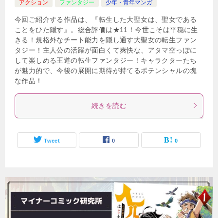
アクション
ファンタジー
少年・青年マンガ
今回ご紹介する作品は、『転生した大聖女は、聖女である
ことをひた隠す』。総合評価は★11！今世こそは平穏に生
きる！規格外なチート能力を隠し通す大聖女の転生ファン
タジー！主人公の活躍が面白くて爽快な、アタマ空っぽに
して楽しめる王道の転生ファンタジー！キャラクターたち
が魅力的で、今後の展開に期待が持てるポテンシャルの塊
な作品！
続きを読む
Tweet
0
0