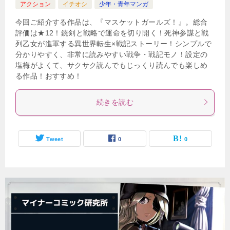
アクション
イチオシ
少年・青年マンガ
今回ご紹介する作品は、『マスケットガールズ！』。総合
評価は★12！銃剣と戦略で運命を切り開く！死神参謀と戦
列乙女が進軍する異世界転生×戦記ストーリー！シンプルで
分かりやすく、非常に読みやすい戦争・戦記モノ！設定の
塩梅がよくて、サクサク読んでもじっくり読んでも楽しめ
る作品！おすすめ！
続きを読む
Tweet
0
0