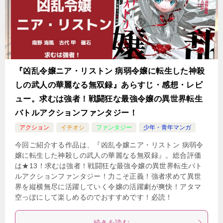
『凶乱令嬢ニア・リストン 病弱令嬢に転生した神殺
しの武人の華麗なる無双録』あらすじ・感想・レビ
ュー。求むは強者！戦闘狂な最強令嬢の異世界転生
バトルアクションファンタジー！
アクション
イチオシ
ファンタジー
少年・青年マンガ
今回ご紹介する作品は、『凶乱令嬢ニア・リストン 病弱令
嬢に転生した神殺しの武人の華麗なる無双録』。総合評価
は★13！求むは強者！戦闘狂な最強令嬢の異世界転生バト
ルアクションファンタジー！力こそ正義！強者求めて異世
界を縦横無尽に活躍していく令嬢の活躍劇が爽快！アタマ
空っぽにして楽しめるのでおすすめです！必読！
続きを読む