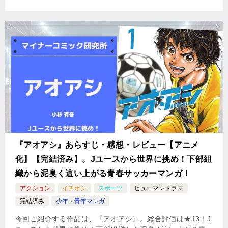
『アオアシ』あらすじ・感想・レビュー【アニメ
化】【完結済み】。Jユースから世界に挑め！下部組
織から泥臭く這い上がる青春サッカーマンガ！
アクション
イチオシ
スポーツ
ヒューマンドラマ
完結済み
少年・青年マンガ
今回ご紹介する作品は、『アオアシ』。総合評価は★13！J