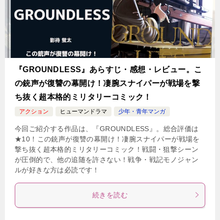
『GROUNDLESS』あらすじ・感想・レビュー。こ
の銃声が復讐の幕開け！凄腕スナイパーが戦場を撃
ち抜く超本格的ミリタリーコミック！
アクション
ヒューマンドラマ
少年・青年マンガ
今回ご紹介する作品は、『GROUNDLESS』。総合評価は
★10！この銃声が復讐の幕開け！凄腕スナイパーが戦場を
撃ち抜く超本格的ミリタリーコミック！戦闘・狙撃シーン
が圧倒的で、他の追随を許さない！戦争・戦記モノジャン
ルが好きな方は必読です！
続きを読む