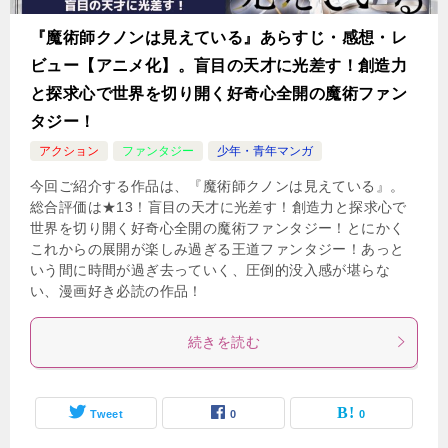
『魔術師クノンは見えている』あらすじ・感想・レ
ビュー【アニメ化】。盲目の天才に光差す！創造力
と探求心で世界を切り開く好奇心全開の魔術ファン
タジー！
アクション
ファンタジー
少年・青年マンガ
今回ご紹介する作品は、『魔術師クノンは見えている』。
総合評価は★13！盲目の天才に光差す！創造力と探求心で
世界を切り開く好奇心全開の魔術ファンタジー！とにかく
これからの展開が楽しみ過ぎる王道ファンタジー！あっと
いう間に時間が過ぎ去っていく、圧倒的没入感が堪らな
い、漫画好き必読の作品！
続きを読む
Tweet
0
0