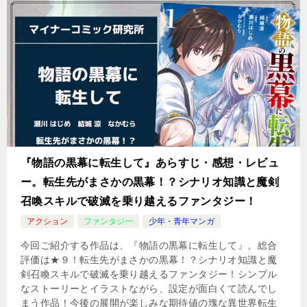
『物語の黒幕に転生して』あらすじ・感想・レビュ
ー。転生先がまさかの黒幕！？シナリオ知識と魔剣
召喚スキルで破滅を乗り越えるファンタジー！
アクション
ファンタジー
少年・青年マンガ
今回ご紹介する作品は、『物語の黒幕に転生して』。総合
評価は★９！転生先がまさかの黒幕！？シナリオ知識と魔
剣召喚スキルで破滅を乗り越えるファンタジー！シンプル
なストーリーとイラストながら、設定が面白くて読んでし
まう作品！今後の展開が楽しみな期待値の塊な異世界転生