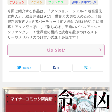
アクション
イチオシ
ファンタジー
少年・青年マンガ
今回ご紹介する作品は、『ダンジョン・シェルパ 迷宮道先
案内人』。総合評価は★13！世界と大切な人のため…！凄
腕迷宮案内人×勇者パーティー！前人未到の挑戦がここに開
幕！アタマ空っぽにして楽しめる、王道のバトルアクショ
ンファンタジー！世界観の構築と読者を惹きつけるストー
リーやメリハリのつけ方が秀逸！必読です！
続きを読む
Tweet
0
0