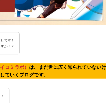
べしです！
ますか！？
マイコミラボ）
は、まだ世に広く知られていない
察していくブログです。
ラ！