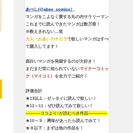
あべし(@abec_comics）
マンガをこよなく愛する丸の内サラリーマン
これまでに読んできたマンガは数万冊！
※数えきれない…笑
大人（お金）のチカラ
で欲しいマンガはすべ
て購入してます！
面白いマンガを発掘するのが大好き！
まだまだ世に知られていない
マイナーコミッ
ク（マイコミ）
を全力でご紹介！
け
評価合計
★13以上：ゼッタイに読んで欲しい！
★12～11：ぜひ読んでみて欲しい！
———–ココより↑が読むべき作品————–
★10～９：興味があったら読んでみて！
★８以下：
まずは他の作品を！