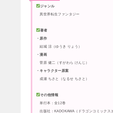
ジャンル
異世界転生ファンタジー
著者
・原作
結城 涼（ゆうき りょう）
・漫画
菅原 健二（すがわら けんじ）
・キャラクター原案
成瀬 ちさと（なるせ ちさと）
その他情報
単行本：全12巻
出版社：KADOKAWA（ドラゴンコミックス