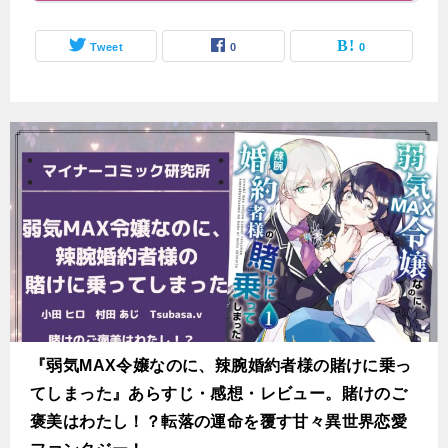
Tweet
0
0
『弱気MAX令嬢なのに、辣腕婚約者様の賭けに乗っ
てしまった』あらすじ・感想・レビュー。賭けのご
褒美はわたし！？転落の運命を覆す甘々異世界恋愛