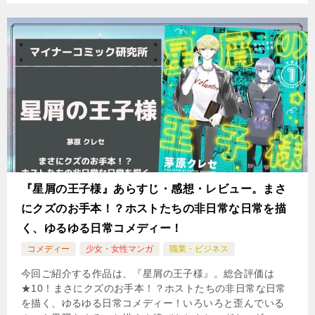
『星屑の王子様』あらすじ・感想・レビュー。まさ
にクズのお手本！？ホストたちの非日常な日常を描
く、ゆるゆる日常コメディー！
コメディー
少女・女性マンガ
職業・ビジネス
今回ご紹介する作品は、『星屑の王子様』。総合評価は
★10！まさにクズのお手本！？ホストたちの非日常な日常
を描く、ゆるゆる日常コメディー！いろいろと歪んでいる