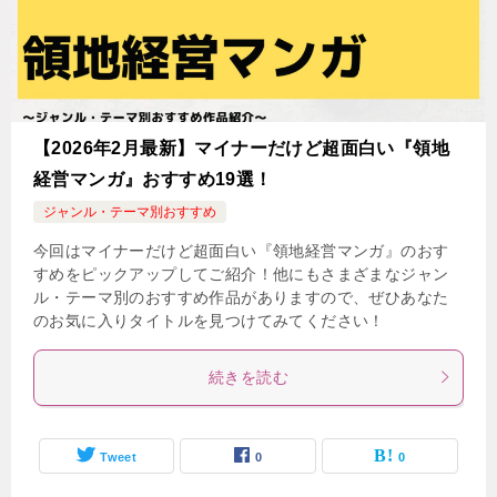
【2026年2月最新】マイナーだけど超面白い『領地
経営マンガ』おすすめ19選！
ジャンル・テーマ別おすすめ
今回はマイナーだけど超面白い『領地経営マンガ』のおす
すめをピックアップしてご紹介！他にもさまざまなジャン
ル・テーマ別のおすすめ作品がありますので、ぜひあなた
のお気に入りタイトルを見つけてみてください！
続きを読む
Tweet
0
0