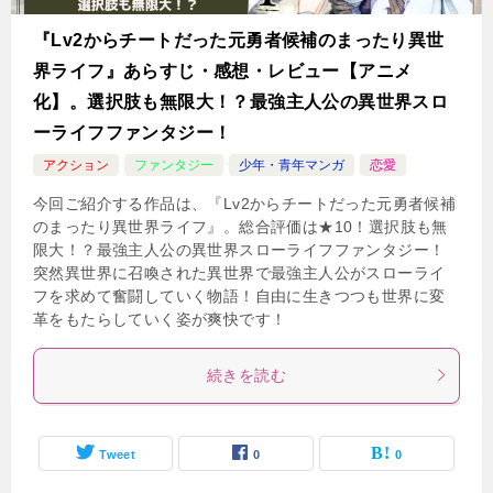
『Lv2からチートだった元勇者候補のまったり異世
界ライフ』あらすじ・感想・レビュー【アニメ
化】。選択肢も無限大！？最強主人公の異世界スロ
ーライフファンタジー！
アクション
ファンタジー
少年・青年マンガ
恋愛
今回ご紹介する作品は、『Lv2からチートだった元勇者候補
のまったり異世界ライフ』。総合評価は★10！選択肢も無
限大！？最強主人公の異世界スローライフファンタジー！
突然異世界に召喚された異世界で最強主人公がスローライ
フを求めて奮闘していく物語！自由に生きつつも世界に変
革をもたらしていく姿が爽快です！
続きを読む
Tweet
0
0