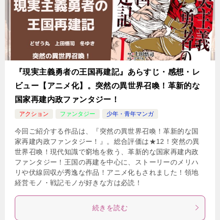
『現実主義勇者の王国再建記』あらすじ・感想・レ
ビュー【アニメ化】。突然の異世界召喚！革新的な
国家再建内政ファンタジー！
アクション
ファンタジー
少年・青年マンガ
今回ご紹介する作品は、『突然の異世界召喚！革新的な国
家再建内政ファンタジー！』。総合評価は★12！突然の異
世界召喚！現代知識で窮地を救う、革新的な国家再建内政
ファンタジー！王国の再建を中心に、ストーリーのメリハ
リや伏線回収が秀逸な作品！アニメ化もされました！領地
経営モノ・戦記モノが好きな方は必読！
続きを読む