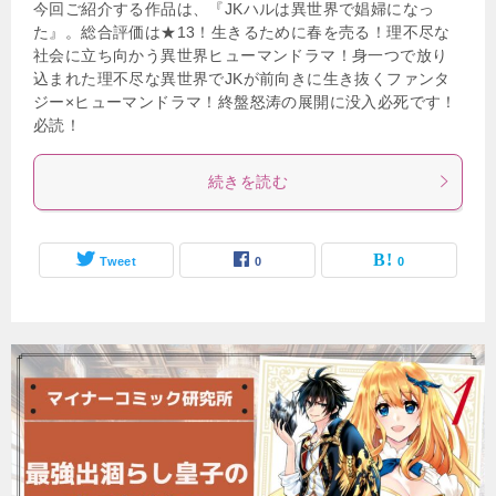
今回ご紹介する作品は、『JKハルは異世界で娼婦になっ
た』。総合評価は★13！生きるために春を売る！理不尽な
社会に立ち向かう異世界ヒューマンドラマ！身一つで放り
込まれた理不尽な異世界でJKが前向きに生き抜くファンタ
ジー×ヒューマンドラマ！終盤怒涛の展開に没入必死です！
必読！
続きを読む
Tweet
0
0