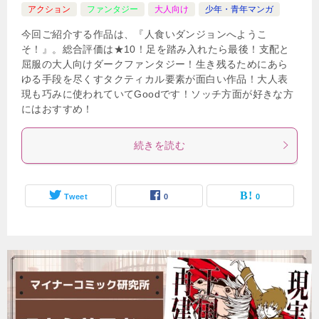
アクション
ファンタジー
大人向け
少年・青年マンガ
今回ご紹介する作品は、『人食いダンジョンへようこ
そ！』。総合評価は★10！足を踏み入れたら最後！支配と
屈服の大人向けダークファンタジー！生き残るためにあら
ゆる手段を尽くすタクティカル要素が面白い作品！大人表
現も巧みに使われていてGoodです！ソッチ方面が好きな方
にはおすすめ！
続きを読む
Tweet
0
0