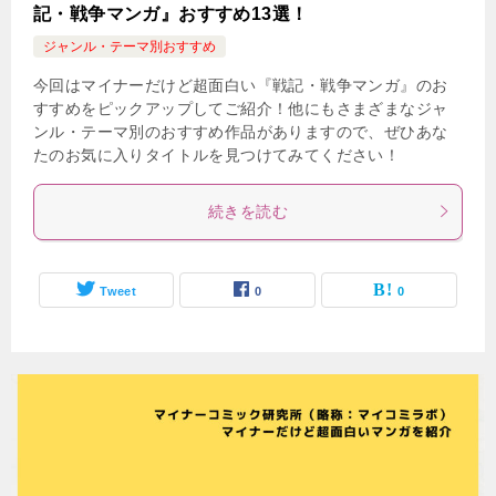
記・戦争マンガ』おすすめ13選！
ジャンル・テーマ別おすすめ
今回はマイナーだけど超面白い『戦記・戦争マンガ』のお
すすめをピックアップしてご紹介！他にもさまざまなジャ
ンル・テーマ別のおすすめ作品がありますので、ぜひあな
たのお気に入りタイトルを見つけてみてください！
続きを読む
Tweet
0
0