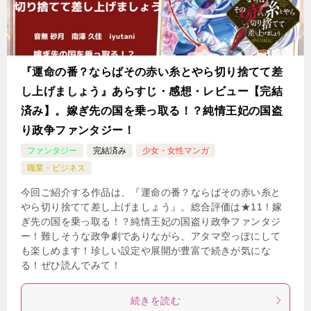
『運命の番？ならばその赤い糸とやら切り捨てて差
し上げましょう』あらすじ・感想・レビュー【完結
済み】。嫁ぎ先の国を乗っ取る！？純情王妃の国盗
り政争ファンタジー！
ファンタジー
完結済み
少女・女性マンガ
職業・ビジネス
今回ご紹介する作品は、『運命の番？ならばその赤い糸と
やら切り捨てて差し上げましょう』。総合評価は★11！嫁
ぎ先の国を乗っ取る！？純情王妃の国盗り政争ファンタジ
ー！難しそうな政争劇でありながら、アタマ空っぽにして
も楽しめます！珍しい設定や展開が豊富で続きが気にな
る！ぜひ読んでみて！
続きを読む