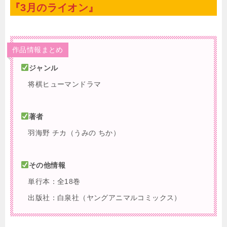
『3月のライオン』
作品情報まとめ
ジャンル
将棋ヒューマンドラマ
著者
羽海野 チカ（うみの ちか）
その他情報
単行本：全18巻
出版社：白泉社（ヤングアニマルコミックス）