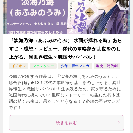
『淡海乃海（あふみのうみ） 水面が揺れる時』あら
すじ・感想・レビュー。稀代の軍略家が乱世をのし
上がる、異世界転生 × 戦国サバイバル！
イチオシ
ファンタジー
少年・青年マンガ
歴史・時代劇
今回ご紹介する作品は、『淡海乃海（あふみのうみ）』。
総合評価は★13！稀代の軍略家が乱世をのし上がる、異世
界転生 × 戦国サバイバル！生き残るため、家を守るために
戦国時代に挑んでいく重厚なストーリー！転生した朽木基
綱の描く未来は、果たしてどうなる！？必読の歴史マンガ
です！
続きを読む