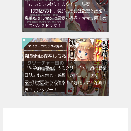
『おちたらおわり』あらすじ・感想・レビュ
ー【完結済み】。笑顔の裏には欲望と嫉妬！
豪華なタワマンに悪意が渦巻くママ友同士の
サスペンスドラマ！
『科学的に存在しうるクリーチャー娘の観察
日誌』あらすじ・感想・レビュー。クリーチ
ャー娘でハーレム作る！？超絶リアルな異世
界ファンタジー！