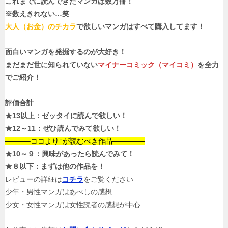
これまでに読んできたマンガは数万冊！
※数えきれない…笑
大人（お金）のチカラ
で欲しいマンガはすべて購入してます！
面白いマンガを発掘するのが大好き！
まだまだ世に知られていない
マイナーコミック（マイコミ）
を全力
でご紹介！
評価合計
★13以上：ゼッタイに読んで欲しい！
★12～11：ぜひ読んでみて欲しい！
———–ココより↑が読むべき作品————–
★10～９：興味があったら読んでみて！
★８以下：
まずは他の作品を！
レビューの詳細は
コチラ
をご覧ください
少年・男性マンガはあべしの感想
少女・女性マンガは女性読者の感想が中心