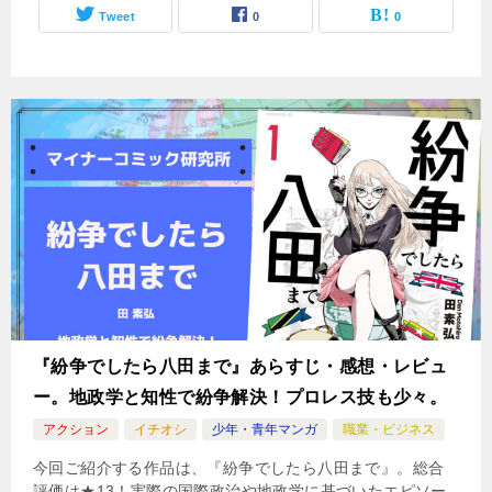
Tweet
0
0
『紛争でしたら八田まで』あらすじ・感想・レビュ
ー。地政学と知性で紛争解決！プロレス技も少々。
アクション
イチオシ
少年・青年マンガ
職業・ビジネス
今回ご紹介する作品は、『紛争でしたら八田まで』。総合
評価は★13！実際の国際政治や地政学に基づいたエピソー