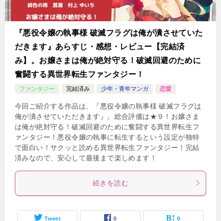
『悪役令嬢の執事様 破滅フラグは俺が潰させていた
だきます』あらすじ・感想・レビュー【完結済
み】。お嬢さまは俺が絶対守る！破滅回避のために
奮闘する異世界転生ファンタジー！
ファンタジー
完結済み
少年・青年マンガ
恋愛
今回ご紹介する作品は、『悪役令嬢の執事様 破滅フラグは
俺が潰させていただきます』。総合評価は★９！お嬢さま
は俺が絶対守る！破滅回避のために奮闘する異世界転生フ
ァンタジー！悪役令嬢の執事に転生するという設定が独特
で面白い！サクッと読める異世界転生ファンタジー！完結
済みなので、安心して最後まで楽しめます！
続きを読む
Tweet
0
0