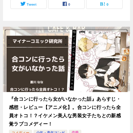
Tweet
0
0
『合コンに行ったら女がいなかった話』あらすじ・
感想・レビュー【アニメ化】。合コンに行ったら全
員オトコ！？イケメン美人な男装女子たちとの新感
覚ラブコメディー！
コメディー
少年・青年マンガ
恋愛