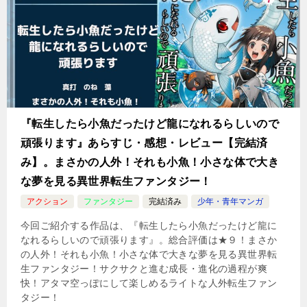
『転生したら小魚だったけど龍になれるらしいので
頑張ります』あらすじ・感想・レビュー【完結済
み】。まさかの人外！それも小魚！小さな体で大き
な夢を見る異世界転生ファンタジー！
アクション
ファンタジー
完結済み
少年・青年マンガ
今回ご紹介する作品は、『転生したら小魚だったけど龍に
なれるらしいので頑張ります』。総合評価は★９！まさか
の人外！それも小魚！小さな体で大きな夢を見る異世界転
生ファンタジー！サクサクと進む成長・進化の過程が爽
快！アタマ空っぽにして楽しめるライトな人外転生ファン
タジー！