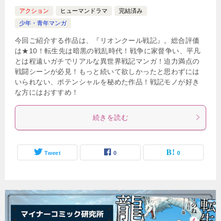
アクション
ヒューマンドラマ
完結済み
少年・青年マンガ
今回ご紹介する作品は、『リオンクール戦記』。総合評価
は★10！転生先は暗黒の戦乱時代！戦争に家督争い、平凡
とは程遠いガチでリアルな異世界戦記マンガ！迫力満点の
戦闘シーンが必見！もっと続いて欲しかったと思わずには
いられない、ポテンシャルを秘めた作品！戦記モノが好き
な方にはおすすめ！
続きを読む
Tweet
0
0