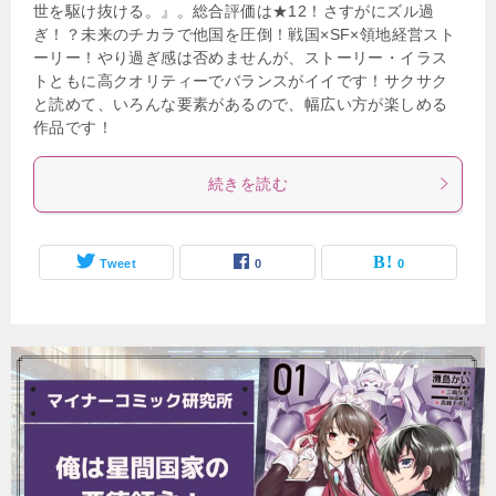
世を駆け抜ける。』。総合評価は★12！さすがにズル過
ぎ！？未来のチカラで他国を圧倒！戦国×SF×領地経営スト
ーリー！やり過ぎ感は否めませんが、ストーリー・イラス
トともに高クオリティーでバランスがイイです！サクサク
と読めて、いろんな要素があるので、幅広い方が楽しめる
作品です！
続きを読む
Tweet
0
0