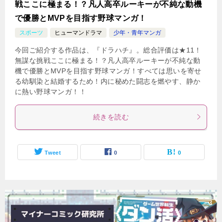
戦ここに極まる！？凡人高卒ルーキーが不純な動機
で優勝とMVPを目指す野球マンガ！
スポーツ
ヒューマンドラマ
少年・青年マンガ
今回ご紹介する作品は、『ドラハチ』。総合評価は★11！
無謀な挑戦ここに極まる！？凡人高卒ルーキーが不純な動
機で優勝とMVPを目指す野球マンガ！すべては思いを寄せ
る幼馴染と結婚するため！内に秘めた闘志を燃やす、静か
に熱い野球マンガ！！
続きを読む
Tweet
0
0