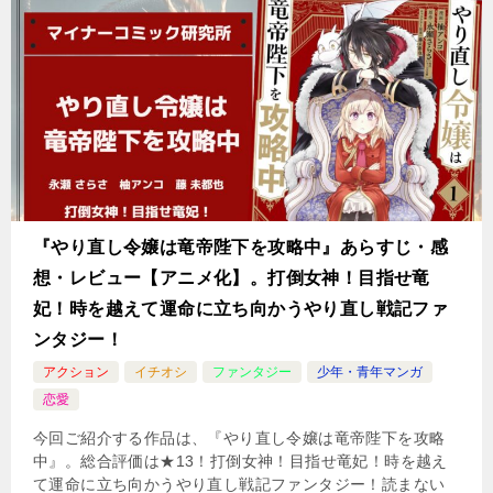
『やり直し令嬢は竜帝陛下を攻略中』あらすじ・感
想・レビュー【アニメ化】。打倒女神！目指せ竜
妃！時を越えて運命に立ち向かうやり直し戦記ファ
ンタジー！
アクション
イチオシ
ファンタジー
少年・青年マンガ
恋愛
今回ご紹介する作品は、『やり直し令嬢は竜帝陛下を攻略
中』。総合評価は★13！打倒女神！目指せ竜妃！時を越え
て運命に立ち向かうやり直し戦記ファンタジー！読まない