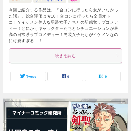
今回ご紹介する作品は、『合コンに行ったら女がいなかっ
た話』。総合評価は★10！合コンに行ったら全員オト
コ！？イケメン美人な男装女子たちとの新感覚ラブコメデ
ィー！とにかくキャラクターたちとシチュエーションが最
高の日常系ラブコメディー！男装女子たちがイケメンなの
に可愛すぎる…！
続きを読む
Tweet
0
0