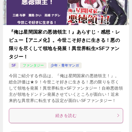
『俺は星間国家の悪徳領主！』あらすじ・感想・レ
ビュー【アニメ化】。今世こそ好きに生きる！悪の
限りを尽くして領地を発展！異世界転生×SFファン
タジー！
SF
ファンタジー
少年・青年マンガ
今回ご紹介する作品は、『俺は星間国家の悪徳領主！』。
総合評価は★９！今世こそ好きに生きる！悪の限りを尽く
して領地を発展！異世界転生×SFファンタジー！自称悪徳領
主が領地をドンドン発展させていくところが面白い！近未
来的な異世界に転生する設定が面白いSFファンタジー！
続きを読む