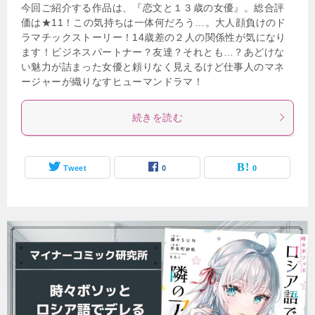
今回ご紹介する作品は、『恋文と１３歳の女優』。総合評
価は★11！この気持ちは一体何だろう…。大人顔負けのド
ラマチックストーリー！14歳差の２人の関係性が気になり
ます！ビジネスパートナー？友達？それとも…？あどけな
い魅力が詰まった女優と頼りなく見えるけど仕事人のマネ
ージャーが織りなすヒューマンドラマ！
続きを読む
Tweet
0
0