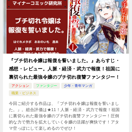
『ブチ切れ令嬢は報復を誓いました。』あらすじ・
感想・レビュー。人脈・経済・武力で報復！祖国に
裏切られた最強令嬢のブチ切れ復讐ファンタジー！
アクション
ファンタジー
少年・青年マンガ
職業・ビジネス
今回ご紹介する作品は、『ブチ切れ令嬢は報復を誓いまし
た。』。総合評価は★11！人脈・経済・武力で報復！祖国
に裏切られた最強令嬢のブチ切れ復讐ファンタジー！圧倒
的な力で勢力を拡大していく令嬢の活躍が爽快です！アタ
マ空っぽにして楽しめるのでぜひ！