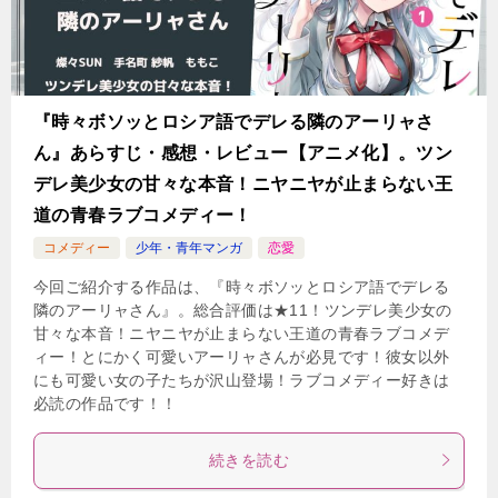
『時々ボソッとロシア語でデレる隣のアーリャさ
ん』あらすじ・感想・レビュー【アニメ化】。ツン
デレ美少女の甘々な本音！ニヤニヤが止まらない王
道の青春ラブコメディー！
コメディー
少年・青年マンガ
恋愛
今回ご紹介する作品は、『時々ボソッとロシア語でデレる
隣のアーリャさん』。総合評価は★11！ツンデレ美少女の
甘々な本音！ニヤニヤが止まらない王道の青春ラブコメデ
ィー！とにかく可愛いアーリャさんが必見です！彼女以外
にも可愛い女の子たちが沢山登場！ラブコメディー好きは
必読の作品です！！
続きを読む